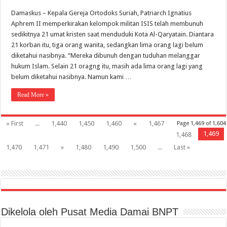
Damaskus – Kepala Gereja Ortodoks Suriah, Patriarch Ignatius
Aphrem II memperkirakan kelompok militan ISIS telah membunuh
sedikitnya 21 umat kristen saat menduduki Kota Al-Qaryatain. Diantara
21 korban itu, tiga orang wanita, sedangkan lima orang lagi belum
diketahui nasibnya. “Mereka dibunuh dengan tuduhan melanggar
hukum Islam. Selain 21 oragng itu, masih ada lima orang lagi yang
belum diketahui nasibnya. Namun kami …
Read More »
« First
...
1,440
1,450
1,460
«
1,467
Page 1,469 of 1,604
1,469
1,468
1,470
1,471
»
1,480
1,490
1,500
...
Last »
Dikelola oleh Pusat Media Damai BNPT