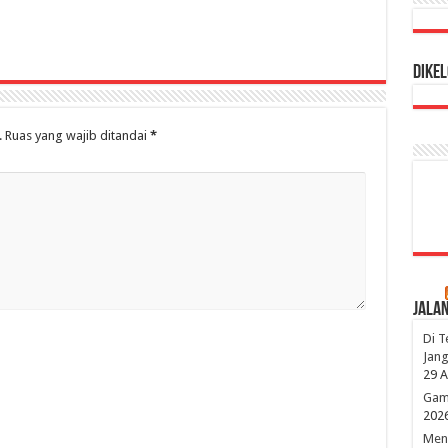
Dikel
.
Ruas yang wajib ditandai
*
Jala
Di T
Jang
29 A
Game
202
Mena