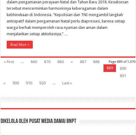
dalam pengamanan perayaan Natal dan Tahun Baru 2018. Kesuksesan
tersebut mencerminkan harmonisnya keberagaman dalam
kebhinekaan di Indonesia. “Kepolisian dan TNI mengambil langkah
antisipatif dalam pengamanan Natal perlu diapresiasi, karena setiap
warga berhak memperoleh rasa nyaman dan aman dalam
menjalankan setiap aktivitasnya,” …
Read More »
« First
...
860
870
880
«
887
888
Page 889 of 1,070
889
890
891
»
900
910
920
...
Last »
Dikelola oleh Pusat Media Damai BNPT