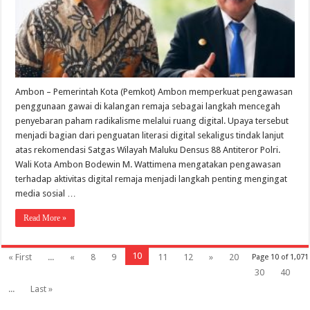
Ambon – Pemerintah Kota (Pemkot) Ambon memperkuat pengawasan
penggunaan gawai di kalangan remaja sebagai langkah mencegah
penyebaran paham radikalisme melalui ruang digital. Upaya tersebut
menjadi bagian dari penguatan literasi digital sekaligus tindak lanjut
atas rekomendasi Satgas Wilayah Maluku Densus 88 Antiteror Polri.
Wali Kota Ambon Bodewin M. Wattimena mengatakan pengawasan
terhadap aktivitas digital remaja menjadi langkah penting mengingat
media sosial …
Read More »
10
« First
...
«
8
9
11
12
»
20
Page 10 of 1,071
30
40
...
Last »