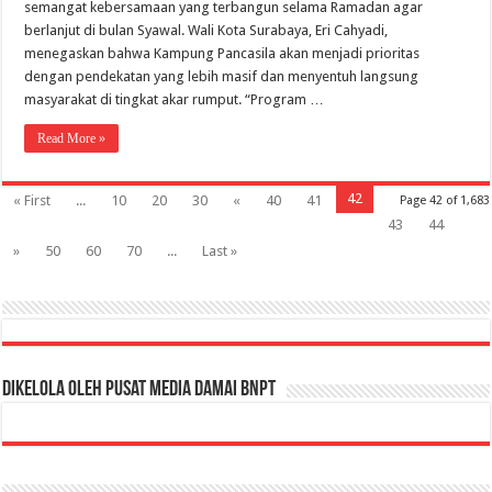
semangat kebersamaan yang terbangun selama Ramadan agar
berlanjut di bulan Syawal. Wali Kota Surabaya, Eri Cahyadi,
menegaskan bahwa Kampung Pancasila akan menjadi prioritas
dengan pendekatan yang lebih masif dan menyentuh langsung
masyarakat di tingkat akar rumput. “Program …
Read More »
42
« First
...
10
20
30
«
40
41
Page 42 of 1,683
43
44
»
50
60
70
...
Last »
Dikelola oleh Pusat Media Damai BNPT