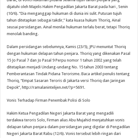
dijatuhi oleh Majelis Hakim Pengadilan Jakarta Barat pada hari , Senin
(10/6). ”Dia menganggap hukuman di dunia ini sulit. Putusan tujuh
tahun ditetapkan sebagai takdir,” kata kuasa hukum Thoriq, Ainal
seusai persidangan. Ainal menilai hukuman terlalu berat, tetapi Thoriq
menolak banding.
Dalam persidangan sebelumnya, Kamis (23/5), JPU menuntut Thoriq
dengan hukuman delapan tahun penjara. Thoriq yang dikenakan Pasal
15 Jo Pasal 7 dan Jo Pasal 9 Perpu nomor 1 tahun 2002 yang telah
ditetapkan menjadi Undang-undang No. 15 tahun 2003 tentang
Pemberantasan Tindak Pidana Terorisme. Baca artikel penulis tentang
Thoriq, “Empat Sasaran Teroris di Jakarta versi Thoriq dan Jaringan
Depok”, http://ramalanintelijen.net/?p=5691.
Vonis Terhadap Firman Penembak Polisi di Solo
Hakim Ketua Pengadilan Negeri Jakarta Barat yang mengadili
terdakwa teroris Solo, Firman alias Abu Mujahid menjatuhkan vonis
delapan tahun penjara dalam persidangan yang digelar di Pengadilan
Negeri Jakarta Barat Rabu (12/6). Vonis tersebut lebih ringan dari