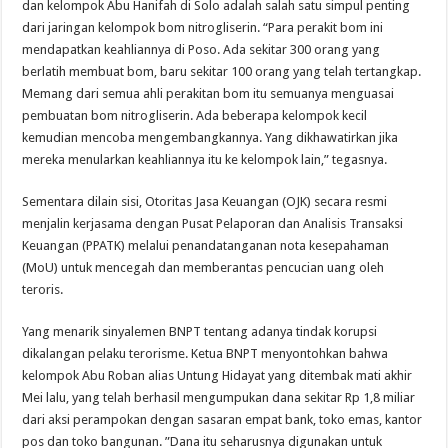
dan kelompok Abu Hanifah di Solo adalah salah satu simpul penting
dari jaringan kelompok bom nitrogliserin. “Para perakit bom ini
mendapatkan keahliannya di Poso. Ada sekitar 300 orang yang
berlatih membuat bom, baru sekitar 100 orang yang telah tertangkap.
Memang dari semua ahli perakitan bom itu semuanya menguasai
pembuatan bom nitrogliserin. Ada beberapa kelompok kecil
kemudian mencoba mengembangkannya. Yang dikhawatirkan jika
mereka menularkan keahliannya itu ke kelompok lain,” tegasnya.
Sementara dilain sisi, Otoritas Jasa Keuangan (OJK) secara resmi
menjalin kerjasama dengan Pusat Pelaporan dan Analisis Transaksi
Keuangan (PPATK) melalui penandatanganan nota kesepahaman
(MoU) untuk mencegah dan memberantas pencucian uang oleh
teroris.
Yang menarik sinyalemen BNPT tentang adanya tindak korupsi
dikalangan pelaku terorisme. Ketua BNPT menyontohkan bahwa
kelompok Abu Roban alias Untung Hidayat yang ditembak mati akhir
Mei lalu, yang telah berhasil mengumpukan dana sekitar Rp 1,8 miliar
dari aksi perampokan dengan sasaran empat bank, toko emas, kantor
pos dan toko bangunan. ”Dana itu seharusnya digunakan untuk