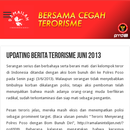
Updating Berita Terorisme Juni 2013
Serangan serius dan berbahaya serta berani mati dari kelompok teror
di Indonesia ditandai dengan aksi bom bunuh diri ke Polres Poso
pada Senin pagi (3/6/2013). Walaupun serangan tidak menyebabkan
timbulnya korban dikalangan polisi, tetapi aksi pemboman telah
menunjukkan bahwa masih adanya orang-orang muda berfikiran
radikal, sudah terkontaminasi dan siap mati sebagai pengantin.
Pesan teroris jelas, mereka masih eksis dan menempatkan polisi
sebagai prominent target. (Baca ulasan penulis “Teroris Menyerang
Polres Poso dengan Bom Bunuh Diri”, http://ramalanintelijen.net/?
p=6938). Beberapa kalangan mengatakan bahwa kerasnya