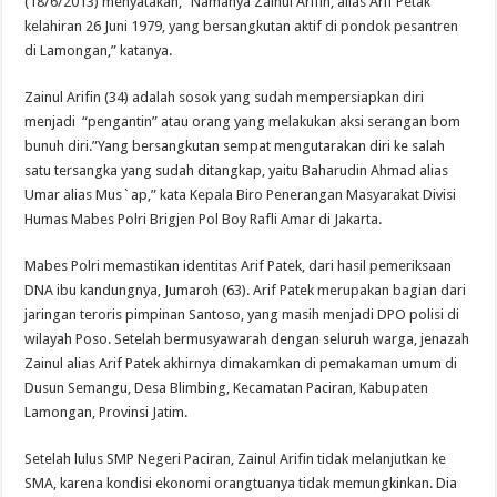
(18/6/2013) menyatakan, ”Namanya Zainul Arifin, alias Arif Petak
kelahiran 26 Juni 1979, yang bersangkutan aktif di pondok pesantren
di Lamongan,” katanya.
Zainul Arifin (34) adalah sosok yang sudah mempersiapkan diri
menjadi “pengantin” atau orang yang melakukan aksi serangan bom
bunuh diri.”Yang bersangkutan sempat mengutarakan diri ke salah
satu tersangka yang sudah ditangkap, yaitu Baharudin Ahmad alias
Umar alias Mus`ap,” kata Kepala Biro Penerangan Masyarakat Divisi
Humas Mabes Polri Brigjen Pol Boy Rafli Amar di Jakarta.
Mabes Polri memastikan identitas Arif Patek, dari hasil pemeriksaan
DNA ibu kandungnya, Jumaroh (63). Arif Patek merupakan bagian dari
jaringan teroris pimpinan Santoso, yang masih menjadi DPO polisi di
wilayah Poso. Setelah bermusyawarah dengan seluruh warga, jenazah
Zainul alias Arif Patek akhirnya dimakamkan di pemakaman umum di
Dusun Semangu, Desa Blimbing, Kecamatan Paciran, Kabupaten
Lamongan, Provinsi Jatim.
Setelah lulus SMP Negeri Paciran, Zainul Arifin tidak melanjutkan ke
SMA, karena kondisi ekonomi orangtuanya tidak memungkinkan. Dia