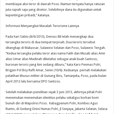
membiayai aksi teror di daerah Poso. Namun ternyata hanya ratusan
juta rupiah saja yang disetor. Selebihnya dana itu digunakan untuk
kepentingan pribadi,” katanya.
Informasi Menyangkut Masalah Terorisme Lainnya
Pada hari Sabtu (8/6/2013), Densus 88 telah menangkap dua
tersangka teroris di dua tempat terpisah. Dua teroris tersebut
ditangkap di Makassar, Sulawesi Selatan dan Poso, Sulawesi Tengah.
”Kedua tersangka pelaku teror atas nama Fatih dan Musab alias Amir
alias Umar alias Madinah diketahui sebagai anak buah Santoso,
buronan teroris yang kini sedang diburu,” kata Karo Penmas Polri,
Brigjen Pol Boy Rafli Amar, Senin (10/6). Keduanya pernah melakukan
pelatihan khusus militer di Gunung Biru, Tamanjeka, Poso, pada bulan
April 2012 lalu bersama DPO Santoso.
Setelah melakukan penelitian sejak 3 Juni 2013, akhirnya pihak Polri
menemukan menemukan identitas pelaku sekaligus korban bom
bunuh diri di Mapolres Poso. Kabagpenum Polri, Kombes Agus
Rianto, di Gedung Divisi Humas Polri, Jl Senjaya, Jakarta Selatan, Selasa