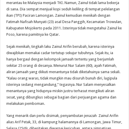
merantau ke Malaysia menjadi TKI. Namun, Zainul tidak lama bekerja
di sana. Dia sempat menjual kopi seduh keliling di tempat pelelangan
ikan (TPI) Paciran Lamongan. Zainul kemudian menikah dengan
Fatimah Nafisah Munyati (23) asal Desa Panggih, Kecamatan Trowulan,
Kabupaten Mojokerto pada 2011. Isterinya tidak mengetahui Zainul ke
Poso, karena pamitnya ke Qatar.
Sejak menikah, tingkah laku Zainul Arifin berubah, karena isterinya
diwajibkan memakai cadar tertutup sekujur tubuhnya. Sejak itu, ia
hanya bergaul dengan kelompok jamaah tertentu yang berjumlah
sekitar 25 orang di desanya. Menurut Nur Salam (60), ayah Fatimah,
aliran jamaah yang diikuti menantunya tidak diketahuinya sama sekali.
“Kalau orang waras, tidak mungkin mau disuruh bunuh diri, lagipula
isterinya sedang mengandung,” tegasnya. Nur Salam menyesalkan
menantunya yang hidupnya miskin justru terhasut mengikuti aliran
sesat, yang dibungkus sebagai bagian dari perjuangan agama dan
melakukan pemboman.
Yang menarik dan perlu disimak, penyambutan jenazah Zainul Arifin
alias Arif Petak, 33, di kampung halamannya di Lamongan, Jawa Timur,
Selasa (25/6), diberitakan diwarnai kericuhan. antara simpatisan