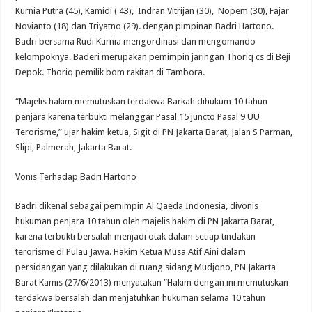
Kurnia Putra (45), Kamidi ( 43), Indran Vitrijan (30), Nopem (30), Fajar
Novianto (18) dan Triyatno (29). dengan pimpinan Badri Hartono.
Badri bersama Rudi Kurnia mengordinasi dan mengomando
kelompoknya. Baderi merupakan pemimpin jaringan Thoriq cs di Beji
Depok. Thoriq pemilik bom rakitan di Tambora.
“Majelis hakim memutuskan terdakwa Barkah dihukum 10 tahun
penjara karena terbukti melanggar Pasal 15 juncto Pasal 9 UU
Terorisme,” ujar hakim ketua, Sigit di PN Jakarta Barat, Jalan S Parman,
Slipi, Palmerah, Jakarta Barat.
Vonis Terhadap Badri Hartono
Badri dikenal sebagai pemimpin Al Qaeda Indonesia, divonis
hukuman penjara 10 tahun oleh majelis hakim di PN Jakarta Barat,
karena terbukti bersalah menjadi otak dalam setiap tindakan
terorisme di Pulau Jawa. Hakim Ketua Musa Atif Aini dalam
persidangan yang dilakukan di ruang sidang Mudjono, PN Jakarta
Barat Kamis (27/6/2013) menyatakan ”Hakim dengan ini memutuskan
terdakwa bersalah dan menjatuhkan hukuman selama 10 tahun