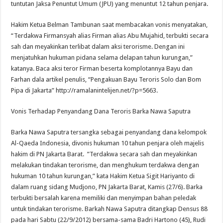
tuntutan Jaksa Penuntut Umum (JPU) yang menuntut 12 tahun penjara.
Hakim Ketua Belman Tambunan saat membacakan vonis menyatakan,
“Terdakwa Firmansyah alias Firman alias Abu Mujahid, terbukti secara
sah dan meyakinkan terlibat dalam aksi terorisme. Dengan ini
menjatuhkan hukuman pidana selama delapan tahun kurungan,”
katanya. Baca aksi teror Firman beserta komplotannya Bayu dan
Farhan dala artikel penulis, “Pengakuan Bayu Teroris Solo dan Bom
Pipa di Jakarta” http://ramalanintelijen.net/?p=5663.
Vonis Terhadap Penyandang Dana Teroris Barka Nawa Saputra
Barka Nawa Saputra tersangka sebagai penyandang dana kelompok
Al-Qaeda Indonesia, divonis hukuman 10 tahun penjara oleh majelis
hakim di PN Jakarta Barat. ”Terdakwa secara sah dan meyakinkan
melakukan tindakan terorisme, dan menghukum terdakwa dengan
hukuman 10 tahun kurungan,” kata Hakim Ketua Sigit Hariyanto di
dalam ruang sidang Mudjono, PN Jakarta Barat, Kamis (27/6). Barka
terbukti bersalah karena memiliki dan menyimpan bahan peledak
untuk tindakan terorisme. Barkah Nawa Saputra ditangkap Densus 88
pada hari Sabtu (22/9/2012) bersama-sama Badri Hartono (45), Rudi