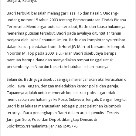
penjara,”katanya.
Badri terbukti bersalah melanggar Pasal 15 dan Pasal 9 Undang-
undang nomor 15 tahun 2003 tentang Pemberantasan Tindak Pidana
Terorisme. Mendengar putusan tersebut, Badri dan kuasa hukumnya
menerima putusan tersebut. Badri pada awalnya dituntut 14 tahun
penjara oleh Jaksa Penuntut Umum. Badri dan komplotannya terlibat
dalam kasus peledakan bom di Hotel JW Marriot bersama kelompok
Noordin M. Top pada 2009 lalu. Peran Badri disebutnya berupa
bantuan berupa dana dan menyediakan tempat tinggal untuk
persembunyian Noordin beserta kebutuhan sehari-harinya.
Selain itu, Badri juga disebut sengaja merencanakan aksi kerusuhan di
Solo, Jawa Tengah, dengan meledakkan kantor polisi dan gereja.
Tujuannya adalah untuk memecah konsentrasi polisi agar tidak
memusatkan perhatiannya ke Poso, Sulawesi Tengah. Dengan begitu,
Badri bisa leluasa memusatkan sebagai pusat pelatihan kelompok
terornya. Baca penangkapan Badri dalam artikel penulis “Teroris
Jaringan Solo, Poso dan Depok ditangkap Densus di
Solo”http://ramalanintelijen.net/?p=5776.