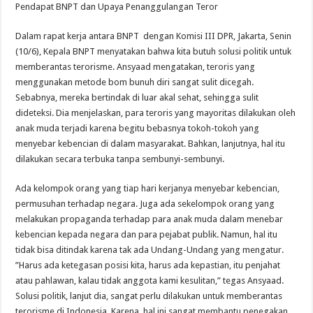
Pendapat BNPT dan Upaya Penanggulangan Teror
Dalam rapat kerja antara BNPT dengan Komisi III DPR, Jakarta, Senin
(10/6), Kepala BNPT menyatakan bahwa kita butuh solusi politik untuk
memberantas terorisme. Ansyaad mengatakan, teroris yang
menggunakan metode bom bunuh diri sangat sulit dicegah.
Sebabnya, mereka bertindak di luar akal sehat, sehingga sulit
dideteksi. Dia menjelaskan, para teroris yang mayoritas dilakukan oleh
anak muda terjadi karena begitu bebasnya tokoh-tokoh yang
menyebar kebencian di dalam masyarakat. Bahkan, lanjutnya, hal itu
dilakukan secara terbuka tanpa sembunyi-sembunyi.
Ada kelompok orang yang tiap hari kerjanya menyebar kebencian,
permusuhan terhadap negara. Juga ada sekelompok orang yang
melakukan propaganda terhadap para anak muda dalam menebar
kebencian kepada negara dan para pejabat publik. Namun, hal itu
tidak bisa ditindak karena tak ada Undang-Undang yang mengatur.
”Harus ada ketegasan posisi kita, harus ada kepastian, itu penjahat
atau pahlawan, kalau tidak anggota kami kesulitan,” tegas Ansyaad.
Solusi politik, lanjut dia, sangat perlu dilakukan untuk memberantas
terorisme di Indonesia. Karena, hal ini sangat membantu penegakan