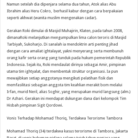
Namun setelah dia dipenjara selama dua tahun, Atok alias Abu
Ibrahim alias Heru Cokro, berhasil kabur dengan cara berpakaian
seperti akhwat (wanita muslim mengenakan cadar).
Gerakan Roki dimulai di Masjid Muhajirin, Klaten, pada tahun 2008,
dimanaRoki melanjutkan mengumpulkan lima calon teroris di Masjid
Tarbiyah, Sukoharjo. Di sanalah ia mendoktrin arti penting jihad
dengan cara amaliat ightalayat, yakni menyerang serta membunuh
orang kafir serta orang yang tunduk pada hukum pemerintah Republik
Indonesia. Sejak itu, Roki mendaulat dirinya sebagai Amir, pimpinan
utama tim ightyalat, dan membentuk struktur organisasi. Ia pun
mewajibkan setiap anggotanya mengikuti pelatihan fisik dan
memfasilitasi sebagian anggota tim keahlian merakit bom melalui
Irfan, murid Neril, alias Soghir, yang merupakan murid langsung (alm.)
Dr Azhari. Gerakan ini mendapat dukungan dana dari kelompok Tim
Hisbah pimpinan Sigit Qordowi.
Vonis Terhadap Mohamad Thoriq, Terdakwa Terorisme Tambora
Mohamad Thoriq (34) terdakwa kasus terorisme di Tambora, Jakarta
Barat, di vonis hukuman pidana selama tujuh tahun penjara yang