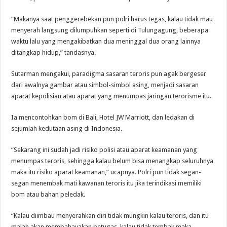
“Makanya saat penggerebekan pun polri harus tegas, kalau tidak mau
menyerah langsung dilumpuhkan seperti di Tulungagung, beberapa
waktu lalu yang mengakibatkan dua meninggal dua orang lainnya
ditangkap hidup,” tandasnya.
Sutarman mengakui, paradigma sasaran teroris pun agak bergeser
dari awalnya gambar atau simbol-simbol asing, menjadi sasaran
aparat kepolisian atau aparat yang menumpas jaringan terorisme itu.
Ia mencontohkan bom di Bali, Hotel JW Marriott, dan ledakan di
sejumlah kedutaan asing di Indonesia.
“Sekarang ini sudah jadi risiko polisi atau aparat keamanan yang
menumpas teroris, sehingga kalau belum bisa menangkap seluruhnya
maka itu risiko aparat keamanan,” ucapnya. Polri pun tidak segan-
segan menembak mati kawanan teroris itu jika terindikasi memiliki
bom atau bahan peledak.
“Kalau diimbau menyerahkan diri tidak mungkin kalau teroris, dan itu
malah akan membahayakan petugas, kalau tidak tembak maka