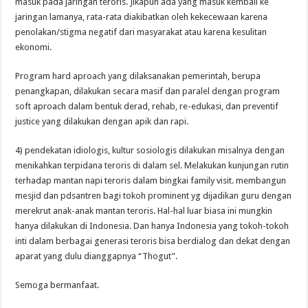
masuk pada jaringan teroris. Jikapun ada yang masuk kembali ke
jaringan lamanya, rata-rata diakibatkan oleh kekecewaan karena
penolakan/stigma negatif dari masyarakat atau karena kesulitan
ekonomi.
Program hard aproach yang dilaksanakan pemerintah, berupa
penangkapan, dilakukan secara masif dan paralel dengan program
soft aproach dalam bentuk derad, rehab, re-edukasi, dan preventif
justice yang dilakukan dengan apik dan rapi.
4) pendekatan idiologis, kultur sosiologis dilakukan misalnya dengan
menikahkan terpidana teroris di dalam sel. Melakukan kunjungan rutin
terhadap mantan napi teroris dalam bingkai family visit. membangun
mesjid dan pdsantren bagi tokoh prominent yg dijadikan guru dengan
merekrut anak-anak mantan teroris. Hal-hal luar biasa ini mungkin
hanya dilakukan di Indonesia. Dan hanya Indonesia yang tokoh-tokoh
inti dalam berbagai generasi teroris bisa berdialog dan dekat dengan
aparat yang dulu dianggapnya “Thogut”.
Semoga bermanfaat.