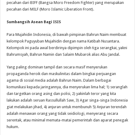
pecahan dari BIFF (Bangsa Moro Freedom Fighter) yang merupakan
pecahan dari MILF (Moro Islamic Liberation Front).
Sumbangsih Asean Bagi ISIS
Para Mujahidin Indonesia, di bawah pimpinan Bahrun Naim membuat
kelompok Paguyuban Mujahidin dengan nama Katibah Nusantara.
Kelompok ini pada awal berdirinya dipimpin oleh tiga serangkai, yakni
Bahrumsyah, Bahrun Namin dan Salaim Mubarok alias Abu Jandal.
Yang paling dominan tampil dan secara masif menyerukan
propaganda heroik dan maskulinitas dalam bingkai perjuangan
agama di sosial media adalah Bahrun Naim. Dalam berbagai
komunikasi kepada jaringannya, dia menyerukan lima hal; 1) seranglah
dan targetkan orang asing dan polisi, 2) yakinlah teror yang kita
lakukan adalah seruan Rassullullah Saw, 3) Agar singa-singa Indonesia
giat melakukan jihad, 4) anjuran untuk membunuh 5) Anjuran terendah
adalah menawan orang yang tidak seidiologi, menyerang secara
serentak, atau minimal memata-matai pemerintah dan aparat penegak
hukum.