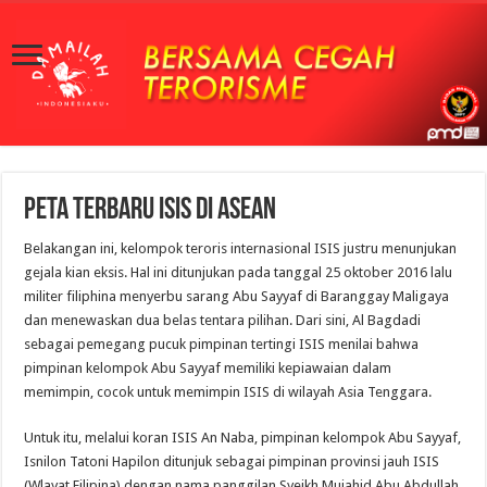
Peta Terbaru ISIS di Asean
Belakangan ini, kelompok teroris internasional ISIS justru menunjukan
gejala kian eksis. Hal ini ditunjukan pada tanggal 25 oktober 2016 lalu
militer filiphina menyerbu sarang Abu Sayyaf di Baranggay Maligaya
dan menewaskan dua belas tentara pilihan. Dari sini, Al Bagdadi
sebagai pemegang pucuk pimpinan tertingi ISIS menilai bahwa
pimpinan kelompok Abu Sayyaf memiliki kepiawaian dalam
memimpin, cocok untuk memimpin ISIS di wilayah Asia Tenggara.
Untuk itu, melalui koran ISIS An Naba, pimpinan kelompok Abu Sayyaf,
Isnilon Tatoni Hapilon ditunjuk sebagai pimpinan provinsi jauh ISIS
(Wlayat Filipina) dengan nama panggilan Syeikh Mujahid Abu Abdullah