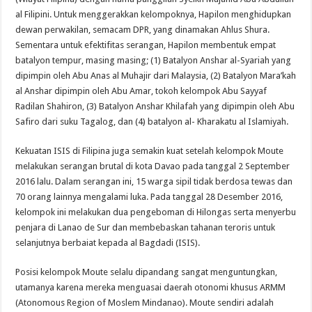
al Filipini. Untuk menggerakkan kelompoknya, Hapilon menghidupkan
dewan perwakilan, semacam DPR, yang dinamakan Ahlus Shura.
Sementara untuk efektifitas serangan, Hapilon membentuk empat
batalyon tempur, masing masing; (1) Batalyon Anshar al-Syariah yang
dipimpin oleh Abu Anas al Muhajir dari Malaysia, (2) Batalyon Mara’kah
al Anshar dipimpin oleh Abu Amar, tokoh kelompok Abu Sayyaf
Radilan Shahiron, (3) Batalyon Anshar Khilafah yang dipimpin oleh Abu
Safiro dari suku Tagalog, dan (4) batalyon al- Kharakatu al Islamiyah.
Kekuatan ISIS di Filipina juga semakin kuat setelah kelompok Moute
melakukan serangan brutal di kota Davao pada tanggal 2 September
2016 lalu. Dalam serangan ini, 15 warga sipil tidak berdosa tewas dan
70 orang lainnya mengalami luka. Pada tanggal 28 Desember 2016,
kelompok ini melakukan dua pengeboman di Hilongas serta menyerbu
penjara di Lanao de Sur dan membebaskan tahanan teroris untuk
selanjutnya berbaiat kepada al Bagdadi (ISIS).
Posisi kelompok Moute selalu dipandang sangat menguntungkan,
utamanya karena mereka menguasai daerah otonomi khusus ARMM
(Atonomous Region of Moslem Mindanao). Moute sendiri adalah