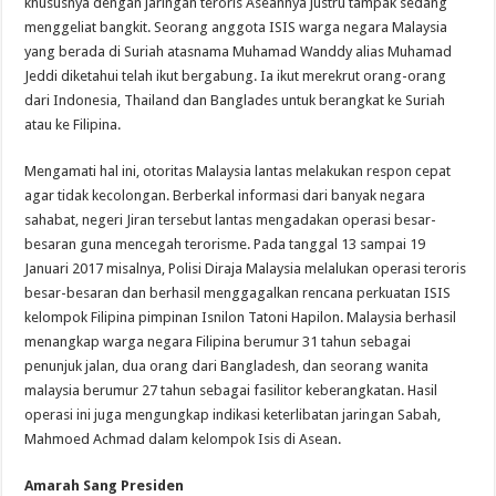
khususnya dengan jaringan teroris Aseannya justru tampak sedang
menggeliat bangkit. Seorang anggota ISIS warga negara Malaysia
yang berada di Suriah atasnama Muhamad Wanddy alias Muhamad
Jeddi diketahui telah ikut bergabung. Ia ikut merekrut orang-orang
dari Indonesia, Thailand dan Banglades untuk berangkat ke Suriah
atau ke Filipina.
Mengamati hal ini, otoritas Malaysia lantas melakukan respon cepat
agar tidak kecolongan. Berberkal informasi dari banyak negara
sahabat, negeri Jiran tersebut lantas mengadakan operasi besar-
besaran guna mencegah terorisme. Pada tanggal 13 sampai 19
Januari 2017 misalnya, Polisi Diraja Malaysia melalukan operasi teroris
besar-besaran dan berhasil menggagalkan rencana perkuatan ISIS
kelompok Filipina pimpinan Isnilon Tatoni Hapilon. Malaysia berhasil
menangkap warga negara Filipina berumur 31 tahun sebagai
penunjuk jalan, dua orang dari Bangladesh, dan seorang wanita
malaysia berumur 27 tahun sebagai fasilitor keberangkatan. Hasil
operasi ini juga mengungkap indikasi keterlibatan jaringan Sabah,
Mahmoed Achmad dalam kelompok Isis di Asean.
Amarah Sang Presiden