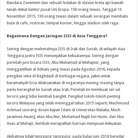
Bandara Zaventem dan sebuah ledakan di stasiun kreta api bawah
tanah dekat kantor pusat Uni Eropa. 150 orang tewas. Tanggal 13
November 2015, 130 orang tewas dalam sebuah serangan membabi
buta di cafe, restoran, tempat konser, hingga stadion olah raga.
Bagaimana Dengan Jaringan ISIS di Asia Tenggara?
Seiring dengan melemahnya ISIS di Irak dan Suriah, di wilayah Asia
Tenggara justru ISIS menunjukkan kekuatannya. Seiring dengan
perintah juru bicara ISIS, Abu Muhamad al Muhajeer, yang
menggantikan al Adnani yang tewas pada Agustus 2016, kepada
pengikut setia Al Baghdadi di berbagai negara, yakni untuk
beramaliyah bisa dilaksanakan di negaranya masing-masing tanpa
perlu berangkat ke Suriah atau Irak. Perintah ini membuat sel-sel
teroris yang tidur kembali bangkit. Pengikut tokoh-tokoh penting
teroris Malaysia yang telah meninggal tahun 2015 seperti; Machmoed
Achmad seorang dosen kajian Islam di Universitas Malaka, Much
Jaraimee Awang alias Abu Nur, Mohamad Najib bin Husin, dan Abu
Anas al Muhajir, kembali merapatkan barisan menyusun kekuatan.
Akibatnya tidak tanggung-tanggung, pada bulan juni 2016 beredar