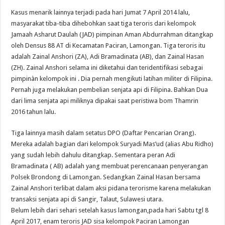
Kasus menarik lainnya terjadi pada hari Jumat 7 April 2014 lalu,
masyarakat tiba-tiba dihebohkan saat tiga teroris dari kelompok
Jamaah Asharut Daulah (JAD) pimpinan Aman Abdurrahman ditangkap
oleh Densus 88 AT di Kecamatan Paciran, Lamongan. Tiga teroris itu
adalah Zainal Anshori (ZA), Adi Bramadinata (AB), dan Zainal Hasan
(ZH). Zainal Anshori selama ini diketahui dan teridentifikasi sebagai
pimpinàn kelompok ini . Dia pernah mengikuti latihan militer di Filipina.
Pernah juga melakukan pembelian senjata api di Filipina. Bahkan Dua
dari lima senjata api miliknya dipakai saat peristiwa bom Thamrin
2016 tahun lalu.
Tiga lainnya masih dalam setatus DPO (Daftar Pencarian Orang).
Mereka adalah bagian dari kelompok Suryadi Mas’ud (alias Abu Ridho)
yang sudah lebih dahulu ditangkap. Sementara peran Adi
Bramadinata ( AB) adalah yang membuat perencanaan penyerangan
Polsek Brondong di Lamongan. Sedangkan Zainal Hasan bersama
Zainal Anshori terlibat dalam aksi pidana terorisme karena melakukan
transaksi senjata api di Sangir, Talaut, Sulawesi utara.
Belum lebih dari sehari setelah kasus lamongan,pada hari Sabtu tgl 8
April 2017, enam teroris JAD sisa kelompok Paciran Lamongan