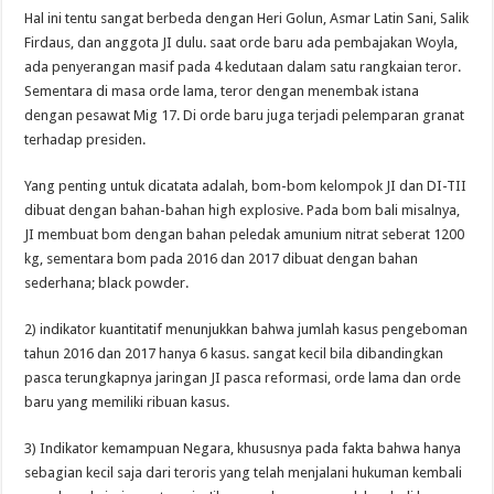
Hal ini tentu sangat berbeda dengan Heri Golun, Asmar Latin Sani, Salik
Firdaus, dan anggota JI dulu. saat orde baru ada pembajakan Woyla,
ada penyerangan masif pada 4 kedutaan dalam satu rangkaian teror.
Sementara di masa orde lama, teror dengan menembak istana
dengan pesawat Mig 17. Di orde baru juga terjadi pelemparan granat
terhadap presiden.
Yang penting untuk dicatata adalah, bom-bom kelompok JI dan DI-TII
dibuat dengan bahan-bahan high explosive. Pada bom bali misalnya,
JI membuat bom dengan bahan peledak amunium nitrat seberat 1200
kg, sementara bom pada 2016 dan 2017 dibuat dengan bahan
sederhana; black powder.
2) indikator kuantitatif menunjukkan bahwa jumlah kasus pengeboman
tahun 2016 dan 2017 hanya 6 kasus. sangat kecil bila dibandingkan
pasca terungkapnya jaringan JI pasca reformasi, orde lama dan orde
baru yang memiliki ribuan kasus.
3) Indikator kemampuan Negara, khususnya pada fakta bahwa hanya
sebagian kecil saja dari teroris yang telah menjalani hukuman kembali