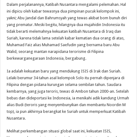
Dalam perjalanannya, Katibah Nusantara mengalami pelemahan. Hal
ini dipicu oleh kabar tewasnya dua pimpinan pucuk kelompok ini,
yakni; Abu Jandal dan Bahrumsyah yang tewas akibat bom bunuh diri
yang prematur. Meski begitu, hilangnya dua mujahidin Indonesia itu
tidak berarti melemahnya kekuatan katibah Nusantara di Iraq dan
Suriah, karena tidak lama setelah kabar kematian dua orang di atas,
Muhamad Faiz alias Muhamad Saefudin yang bernama baru Abu
Walid, seorang mantan narapidana terorisme di Filipina
berkewarganegaraan Indonesia, bergabung.
Ia adalah kekuatan baru yang mendukung ISIS di Irak dan Suriah.
Lelaki berumur 34 tahun asal kelompok Solo itu pernah dipenjara di
Filipina dengan pidana kurungan selama sembilan tahun. Saudara
kembarnya, yang juga teroris, tewas di Ambon tahun 2000-an. Setelah
bebas dan dideportasi ke Indonesia, ia menikahi adik kandung Urmah
alias Budi (teroris yang menyembunyikan dan membantu Noordin M
top), ia pun akhirnya berangkat ke Suriah untuk memperkuat Katibah
Nusantara.
Melihat perkembangan situasi global saat ini, kekuatan ISIS,