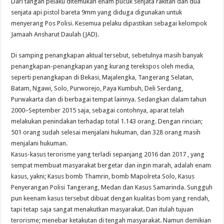
Dari tangan pelaku ditemukan enam pucuk senjata rakitan dan dua
senjata api pistol bareta 9mm yang diduga digunakan untuk
menyerang Pos Polisi. Kesemua pelaku dipastikan sebagai kelompok
Jamaah Ansharut Daulah (JAD).
Di samping penangkapan aktual tersebut, sebetulnya masih banyak
penangkapan-penangkapan yang kurang terekspos oleh media,
seperti penangkapan di Bekasi, Majalengka, Tangerang Selatan,
Batam, Ngawi, Solo, Purworejo, Paya Kumbuh, Deli Serdang,
Purwakarta dan di berbagai tempat lainnya. Sedangkan dalam tahun
2000–September 2015 saja, sebagai contohnya, aparat telah
melakukan penindakan terhadap total 1.143 orang. Dengan rincian;
501 orang sudah selesai menjalani hukuman, dan 328 orang masih
menjalani hukuman.
Kasus-kasus terorisme yang terladi sepanjang 2016 dan 2017 , yang
sempat membuat masyarakat bergetar dan ingin marah, adalah enam
kasus, yakni; Kasus bomb Thamrin, bomb Mapolreta Solo, Kasus
Penyerangan Polisi Tangerang, Medan dan Kasus Samarinda. Sungguh
pun keenam kasus tersebut dibuat dengan kualitas bom yang rendah,
tapi tetap saja sangat menakutkan masyarakat. Dan itulah tujuan
terorisme; menebar ketakutan di tengah masyarakat. Namun demikian