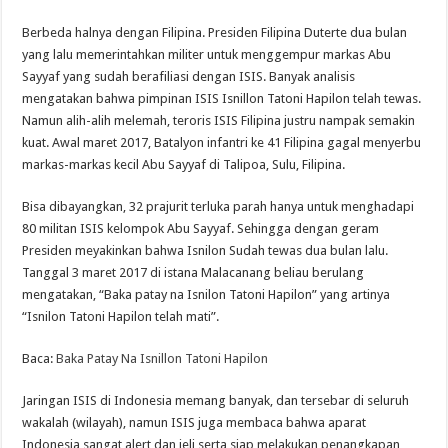
Berbeda halnya dengan Filipina. Presiden Filipina Duterte dua bulan
yang lalu memerintahkan militer untuk menggempur markas Abu
Sayyaf yang sudah berafiliasi dengan ISIS. Banyak analisis
mengatakan bahwa pimpinan ISIS Isnillon Tatoni Hapilon telah tewas.
Namun alih-alih melemah, teroris ISIS Filipina justru nampak semakin
kuat. Awal maret 2017, Batalyon infantri ke 41 Filipina gagal menyerbu
markas-markas kecil Abu Sayyaf di Talipoa, Sulu, Filipina.
Bisa dibayangkan, 32 prajurit terluka parah hanya untuk menghadapi
80 militan ISIS kelompok Abu Sayyaf. Sehingga dengan geram
Presiden meyakinkan bahwa Isnilon Sudah tewas dua bulan lalu.
Tanggal 3 maret 2017 di istana Malacanang beliau berulang
mengatakan, “Baka patay na Isnilon Tatoni Hapilon” yang artinya
“Isnilon Tatoni Hapilon telah mati”.
Baca:
Baka Patay Na Isnillon Tatoni Hapilon
Jaringan ISIS di Indonesia memang banyak, dan tersebar di seluruh
wakalah (wilayah), namun ISIS juga membaca bahwa aparat
Indonesia sangat alert dan jeli serta siap melakukan penangkapan