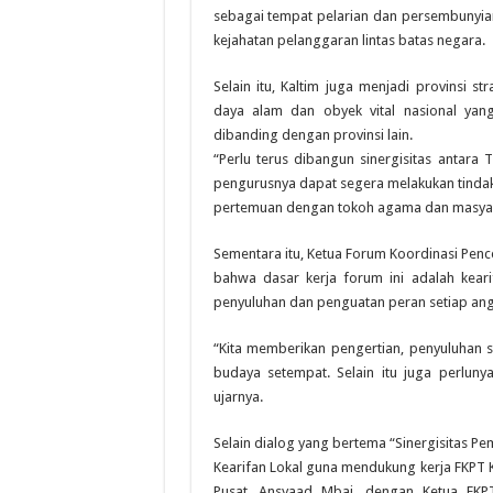
sebagai tempat pelarian dan persembunyian
kejahatan pelanggaran lintas batas negara.
Selain itu, Kaltim juga menjadi provinsi 
daya alam dan obyek vital nasional yan
dibanding dengan provinsi lain.
“Perlu terus dibangun sinergisitas antara 
pengurusnya dapat segera melakukan tindak
pertemuan dengan tokoh agama dan masyara
Sementara itu, Ketua Forum Koordinasi Penc
bahwa dasar kerja forum ini adalah keari
penyuluhan dan penguatan peran setiap an
“Kita memberikan pengertian, penyuluhan 
budaya setempat. Selain itu juga perlu
ujarnya.
Selain dialog yang bertema “Sinergisitas 
Kearifan Lokal guna mendukung kerja FKPT K
Pusat, Ansyaad Mbai, dengan Ketua FKPT