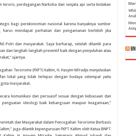
Mar
 teroris, perdagangan Narkoba dan senjata api serta tindakan
Whi
Ana
Men
strategis bagi perekonomian nasional karena banyaknya sumber
Ant
g harus mendapat perhatian dan pengamanan berlebih jika
TNI-Polri dan masyarakat. Saya berharap, setelah dilantik para
BN
an dan langkah-langkah preventif baik dengan penyuluhan atau
kat,” ujarnya.
egahan Terorisme (FKPT) Kaltim, H. Hasyim Mi’radje menjelaskan
fan lokal yang tidak terlepas dengan budaya setempat yaitu
ggota masyarakat.
secara komunikasi dan persuasif sesuai dengan kebiasaan dan
nya penguatan ideologi baik kebangsaan maupun keagamaan,”
Pemerintah dan Masyarakat dalam Pencegahan Terorisme Berbasis
altim,” juga dilantik kepengurusan FKPT Kaltim oleh Ketua BNPT
 Kaltim, H. Hasyim Mi’radje, Sekretaris Ahmad Jubaidi dan