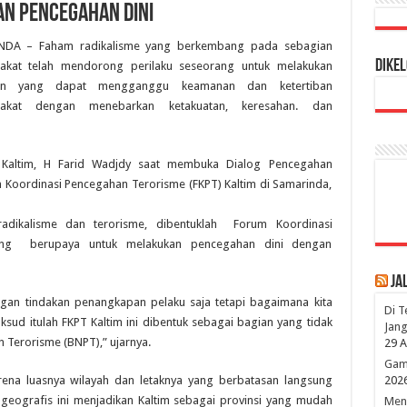
n Pencegahan Dini
DA – Faham radikalisme yang berkembang pada sebagian
Dikel
akat telah mendorong perilaku seseorang untuk melakukan
kan yang dapat mengganggu keamanan dan ketertiban
rakat dengan menebarkan ketakuatan, keresahan. dan
r Kaltim, H Farid Wadjdy saat membuka Dialog Pencegahan
Koordinasi Pencegahan Terorisme (FKPT) Kaltim di Samarinda,
radikalisme dan terorisme, dibentuklah Forum Koordinasi
yang berupaya untuk melakukan pencegahan dini dengan
Ja
gan tindakan penangkapan pelaku saja tetapi bagaimana kita
Di T
ud itulah FKPT Kaltim ini dibentuk sebagai bagian yang tidak
Jang
 Terorisme (BNPT),” ujarnya.
29 A
Game
arena luasnya wilayah dan letaknya yang berbatasan langsung
202
geografis ini menjadikan Kaltim sebagai provinsi yang mudah
Mena