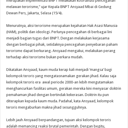
merupakan implementasi BNPT melakukan koordinasi pencegahan
melawan terorisme,” ujar Kepala BNPT Ansyaad Mbai di Gedung
Dewan Pers, Jakarta, Selasa (15/4).
Menurutnya, aksi terorisme merupakan kejahatan Hak Asasi Manusia
(HAM), politik dan ideologi. Perlunya pencegahan di berbagai lini
menjadi bagian tugas dari BNPT. Dengan melakukan kerjasama
dengan berbagai pihak, setidaknya pencegahan penyebaran paham
terorisme dapat berkurang. Ansyaad mengakui, melakukan perang
terhadap aksi terorisme bukan perkara mudah.
Dikatakan Ansyaad, kaum muda kerap kali menjadi ‘mangsa’ bagi
kelompok teroris yang mengatasnamakan gerakan jihad. Kalau saja
kelompok teroris era awal periode 2000-an lebih mengutamakan
menghancurkan fasilitas umum, gerakan mereka kini menyasar doktrin
pemahaman jihad dengan bertindak kekerasan. Doktrin itu pun
diterapkan kepada kaum muda. Padahal, kata Ansyaad, kelompok
teroris mengaburkan makna jihad sesungguhnya.
Lebih jauh Ansyaad berpandangan, tujuan aksi kelompok teroris
adalah memancing reaksi brutal pemerintah. Dengan begitu,