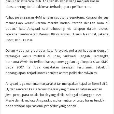
harus dilihat secara utuh. Ada sebab-akibat yang menjadi alasan
densus sering bertindak keras terhadap para pelaku teror.
“Lihat pelanggaran HAM jangan sepotong-sepotong. Kenapa densus
menangkap keras? karena mereka hadapi teroris dengan bom di
badan,” kata Ansyaad saat dihubungi via telepon dalam diskusi
Wacana Pembubaran Densus 88 di Komisi Hukum Nasional, Jakarta
Pusat, Rabu (13/3).
Dalam video yang beredar, kata Ansyaad, polisi berhadapan dengan
tersangka kasus mutilasi di Poso, Sulawesi Tengah. Tersangka
bernama Wiwin itu terlibat kasus pemenggalan tiga kepala siswi SMK
pada 2007. Ia juga dinyatakan jaringan terorisme. Sebelum
penangkapan, terjadi kontak senjata antara polisi dan Wiwin cs.
Ansyaad juga meminta masyarakat tak melupakan kejadian Bom Bali I,
II, dan rentetan kasus terorisme lain yang menelan ratusan korban
jiwa. Justru para pelaku itulah yang dinilai sebagai pelanggar HAM.
Meski demikian, kata Ansyaad, pasukan antiteror tetap harus tunduk
pada standar operasional prosedur yang berlaku.