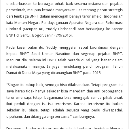
disebarluaskan ke berbagai pihak, baik sesama instansi dan pejabat
pemerintah, maupun kepada masyarakat luas tentang peran strategis
dari lembaga BNPT dalam mencegah bahaya terorisme di Indonesia,”
kata Menteri Negara Pendayagunaan Aparatur Negara dan Reformasi
Birokrasi (Menpan RB) Yuddy Chrisnandi saat berkunjung ke Kantor
BNPT di Sentul, Bogor, Senin (7/9/2015).
Pada kesempatan itu, Yuddy menggelar rapat koordinasi dengan
Kepala BNPT Saud Usman Nasution dan segenap pejabat BNPT.
Menurut dia, selama ini BNPT telah berada di rel yang benar dalam
melaksanakan misinya. Ia juga mendukung penuh program Tahun
Damai di Dunia Maya yang dicanangkan BNPT pada 2015.
“Slogan itu cukup baik, semoga bisa dilaksanakan. Tetapi program itu
saya harap tidak hanya sekadar bisa meredam dan anti propaganda
terorisme saja, tetapi bagaimana bisa mengajak semua pihak untuk
ikut peduli dengan isu-isu terorisme. Karena terorisme itu bukan
sekadar isu biasa, tetapi adalah sesuatu yang perlu diwaspadai,
dipahami, dan ditanggulangi bersama,” sambungnya.
Dia menilai, berbicara terorisme itu adalah berbicara keutuhan Negara