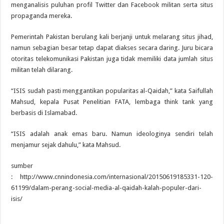
menganalisis puluhan profil Twitter dan Facebook militan serta situs
propaganda mereka.
Pemerintah Pakistan berulang kali berjanji untuk melarang situs jihad,
namun sebagian besar tetap dapat diakses secara daring. Juru bicara
otoritas telekomunikasi Pakistan juga tidak memiliki data jumlah situs
militan telah dilarang.
“ISIS sudah pasti menggantikan popularitas al-Qaidah,” kata Saifullah
Mahsud, kepala Pusat Penelitian FATA, lembaga think tank yang
berbasis di Islamabad.
“ISIS adalah anak emas baru. Namun ideologinya sendiri telah
menjamur sejak dahulu,” kata Mahsud.
sumber
: http://www.cnnindonesia.com/internasional/20150619185331-120-
61199/dalam-perang-social-media-al-qaidah-kalah-populer-dari-
isis/