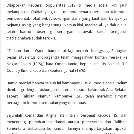
Dilaporkan Reuters, popularitas ISIS di media sosial kini jauh
melampau al-Qaidah yang dulu mampu menarik perhatian kelompok
pemberontak lokal akibat sokongan dana yang kuat dan banyaknya
pejuang asing yang bergabung. Namun kini, markas al-Qaidah dinilai
telah hancur diserang serangan nirawak serta pengaruh
tradisionalnya sudah terkikis.
“Taliban dan al-Qaeda hampir tak lagi pernah disinggung. Sebagian
besar situs-situs propaganda telah mengalihkan konten mereka ke
Negara Islam (ISIS),” kata Omar Hamid, kepala analisis Asia di IHS
Country Risk, dikutip dari Reuters, Jumat (19/6).
Hamid menilai bahwa sejauh ini kampanye ISIS di media sosial belum
diimbangi dengan dukungan material kepada kelompok Asia Selatan
seperti Taliban. Namun, kampanye ISIS telah merebut simpati
berbagai kelompok sempalan yang tidak puas.
Sejumlah komandan Afghanistan telah berbaiat kepada IS, dan
menentang pembicaraan damai antara pemerintah dan Taliban.
Sementara beberapa komandan lainnya mempertanyakan apakah