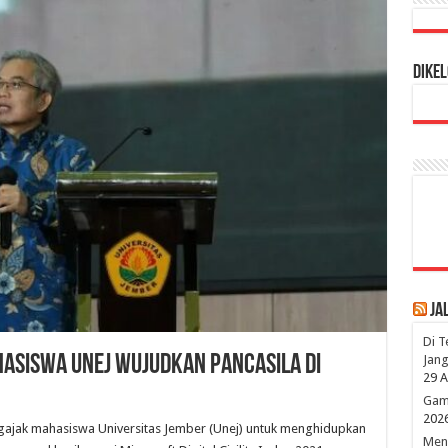
Dikel
Ja
Di T
Jang
asiswa Unej Wujudkan Pancasila di
29 A
Game
202
ajak mahasiswa Universitas Jember (Unej) untuk menghidupkan
Mena