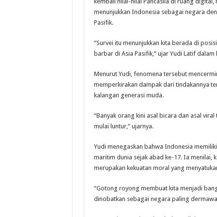
kembali nilai-nilai Pancasila di ruang digital
menunjukkan Indonesia sebagai negara deng
Pasifik.
“Survei itu menunjukkan kita berada di pos
barbar di Asia Pasifik,” ujar Yudi Latif dala
Menurut Yudi, fenomena tersebut mencermi
memperkirakan dampak dari tindakannya terh
kalangan generasi muda.
“Banyak orang kini asal bicara dan asal vir
mulai luntur,” ujarnya.
Yudi menegaskan bahwa Indonesia memiliki 
maritim dunia sejak abad ke-17. Ia menila
merupakan kekuatan moral yang menyatuka
“Gotong royong membuat kita menjadi bangs
dinobatkan sebagai negara paling dermawan