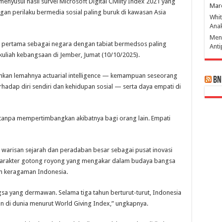
, menyusul hasil survei Microsoft Digital Civility Index 2021 yang
Mar
an perilaku bermedia sosial paling buruk di kawasan Asia
Whi
Ana
Men
isi pertama sebagai negara dengan tabiat bermedsos paling
Ant
m kuliah kebangsaan di Jember, Jumat (10/10/2025).
nkan lemahnya actuarial intelligence — kemampuan seseorang
BN
adap diri sendiri dan kehidupan sosial — serta daya empati di
al tanpa mempertimbangkan akibatnya bagi orang lain. Empati
warisan sejarah dan peradaban besar sebagai pusat inovasi
i, karakter gotong royong yang mengakar dalam budaya bangsa
n keragaman Indonesia.
a yang dermawan. Selama tiga tahun berturut-turut, Indonesia
 di dunia menurut World Giving Index,” ungkapnya.