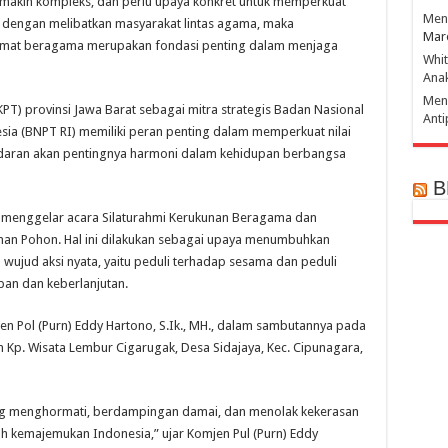
emakin kompleks, dan perlu upaya konkret untuk memperkuat
Mena
n dengan melibatkan masyarakat lintas agama, maka
Mar
umat beragama merupakan fondasi penting dalam menjaga
Whi
Ana
Men
T) provinsi Jawa Barat sebagai mitra strategis Badan Nasional
Ant
ia (BNPT RI) memiliki peran penting dalam memperkuat nilai
sadaran akan pentingnya harmoni dalam kehidupan berbangsa
B
 menggelar acara Silaturahmi Kerukunan Beragama dan
aman Pohon. Hal ini dilakukan sebagai upaya menumbuhkan
ujud aksi nyata, yaitu peduli terhadap sesama dan peduli
pan dan keberlanjutan.
en Pol (Purn) Eddy Hartono, S.Ik., MH., dalam sambutannya pada
 Kp. Wisata Lembur Cigarugak, Desa Sidajaya, Kec. Cipunagara,
ng menghormati, berdampingan damai, dan menolak kekerasan
h kemajemukan Indonesia,” ujar Komjen Pul (Purn) Eddy