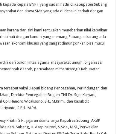
h kepada Kepala BNPT yang sudah hadir di Kabupaten Subang
yarakat dan siswa SMK yang ada di desa ini terkait dengan
an karena dari sini kami tentu akan menebarkan nilai kebaikan
rhati hati dengan kondisi yang memang Subang sekarang ada
asan ekonomi khusus yang sangat dimungkinkan bisa mucul
terdiri dari tokoh lintas agama, masyarakat umum, organisasi
pemerintah daerah, perusahaan mitra strategis Kabupaten
 tersebut yakni Deputi bidang Pencegahan, Perlindungan dan
.Han., Direktur Pencegahan Brigjen TNI Dr. Sigit Karyadi,
l Cpl. Hendro Wicaksono, SH., M.Krim., dan Kasubdit
riyanto, S.Pd., M.Pd.
esy Priatni S.H., jajaran diantaranya Kapolres Subang, AKBP
ekda Kab. Subang, H. Asep Nuroni, S.Sos., M.Si., Perwakilan
geri Subang, Satgaswil Densus 88/Anti Teror Polri, Binda Kab.