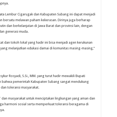
apnya.
sata Lembur Cigarugak dan Kabupaten Subang ini dapat menjadi
 dan bersatu melawan paham kekerasan. Dirinya juga berharap
utin dan berkelanjutan di Jawa Barat dan provinsi lain, dengan
 dan generasi muda.
t dan tokoh lokal yang hadir ini bisa menjadi agen kerukunan
si yang melanjutkan edukasi damai di komunitas masing-masing,”
ykur Rosyadi, S.Si., MM. yang turut hadir mewakili Bupati
an bahwa pemerintah Kabupaten Subang sangat mendukung
dan toleransi masyarakat.
T dan masyarakat untuk menciptakan lingkungan yang aman dan
aga harmoni sosial serta memperkuat toleransi beragama di
ya.