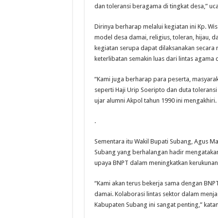
dan toleransi beragama di tingkat desa,” uc
Dirinya berharap melalui kegiatan ini
Kp. Wi
model desa damai, religius, toleran, hijau,
kegiatan serupa dapat dilaksanakan secara r
keterlibatan semakin luas dari lintas agama
“Kami juga berharap para peserta, masyaraka
seperti Haji Urip Soeripto dan duta toleran
ujar alumni Akpol tahun 1990 ini mengakhiri.
.
Sementara itu Wakil Bupati Subang, Agus Mas
Subang yang berhalangan hadir mengatak
upaya BNPT dalam meningkatkan kerukunan 
“Kami akan terus bekerja sama dengan BNP
damai. Kolaborasi lintas sektor dalam menj
Kabupaten Subang ini sangat penting,” katan