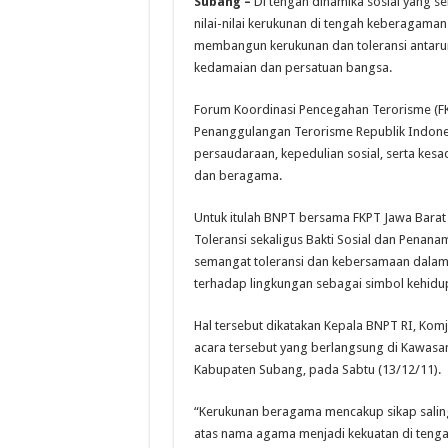
Subang –
Di tengah dinamika sosial yang s
nilai-nilai kerukunan di tengah keberagama
membangun kerukunan dan toleransi antar
kedamaian dan persatuan bangsa.
Forum Koordinasi Pencegahan Terorisme (FKP
Penanggulangan Terorisme Republik Indones
persaudaraan, kepedulian sosial, serta ke
dan beragama.
Untuk itulah BNPT bersama FKPT Jawa Barat
Toleransi sekaligus Bakti Sosial dan Penan
semangat toleransi dan kebersamaan dalam w
terhadap lingkungan sebagai simbol kehidu
Hal tersebut dikatakan Kepala BNPT RI, Komj
acara tersebut yang berlangsung di Kawasan
Kabupaten Subang, pada Sabtu (13/12/11).
“Kerukunan beragama mencakup sikap sali
atas nama agama menjadi kekuatan di tenga