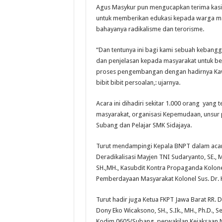
Agus Masykur pun mengucapkan terima kasi
untuk memberikan edukasi kepada warga mas
bahayanya radikalisme dan terorisme.
“Dan tentunya ini bagi kami sebuah kebangga
dan penjelasan kepada masyarakat untuk be
proses pengembangan dengan hadirnya Kaw
bibit bibit persoalan,: ujarnya.
Acara ini dihadiri sekitar 1.000 orang yang 
masyarakat, organisasi Kepemudaan, unsur 
Subang dan Pelajar SMK Sidajaya.
Turut mendampingi Kepala BNPT dalam acara
Deradikalisasi Mayjen TNI Sudaryanto, SE., M
SH.,MH., Kasubdit Kontra Propaganda Kolone
Pemberdayaan Masyarakat Kolonel Sus. Dr. Ha
Turut hadir juga Ketua FKPT Jawa Barat RR. D
Dony Eko Wicaksono, SH., S.Ik., MH., Ph.D., S
Kodim 0605/Subang, perwakilan Kejaksaan Ne