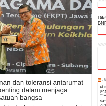
Dik
BN
J
n dan toleransi antarumat
Di T
penting dalam menjaga
Jang
29 A
satuan bangsa
Game
202