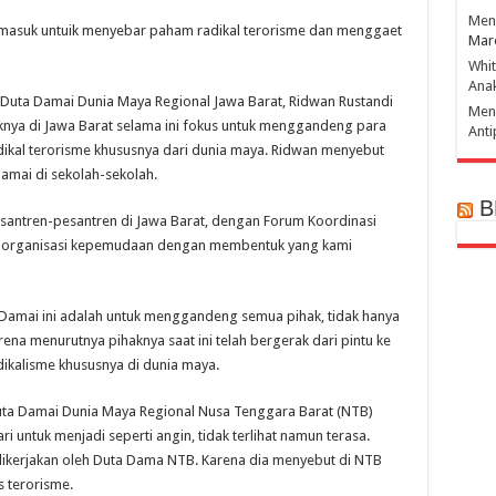
Mena
u masuk untuik menyebar paham radikal terorisme dan menggaet
Mar
Whi
Ana
Duta Damai Dunia Maya Regional Jawa Barat, Ridwan Rustandi
Men
nya di Jawa Barat selama ini fokus untuk menggandeng para
Ant
dikal terorisme khususnya dari dunia maya. Ridwan menyebut
amai di sekolah-sekolah.
B
santren-pesantren di Jawa Barat, dengan Forum Koordinasi
i organisasi kepemudaan dengan membentuk yang kami
 Damai ini adalah untuk menggandeng semua pihak, tidak hanya
rena menurutnya pihaknya saat ini telah bergerak dari pintu ke
dikalisme khususnya di dunia maya.
Duta Damai Dunia Maya Regional Nusa Tenggara Barat (NTB)
i untuk menjadi seperti angin, tidak terlihat namun terasa.
g dikerjakan oleh Duta Dama NTB. Karena dia menyebut di NTB
s terorisme.