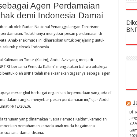
 sebagai Agen Perdamaian
hak demi Indonesia Damai
Dik
ibentuk oleh Badan Nasional Penanggulangan Terorisme
BN
n perdamaian. Tidak hanya menyebar pesan perdamaian di
ata. Anak-anak muda ini diharapkan untuk berjejaring untuk
 seluruh pelosok Indonesia.
 Kalimantan Timur (Kaltim), Abdul Aziz yang menjadi
NPT RI bersama Pemuda Kaltim” mengatakan bahwa pihaknya
dibentuk oleh BNPT telah melaksanakan tugasnya sebagai agen
n upaya merangkul berbagai organisasi kepemudaan yang ada di
ama dalam rangka menyebar pesan perdamaian ini,” ujar Abdul
J
Jumat (4/12/2020).
Di T
Jang
nda tahunan yang dinamakan ”Sapa Pemuda Kaltim”, kemudian
29 A
k memberikan pemahaman kepada anak muda bagaimana
Game
r suasana damai disana.
202