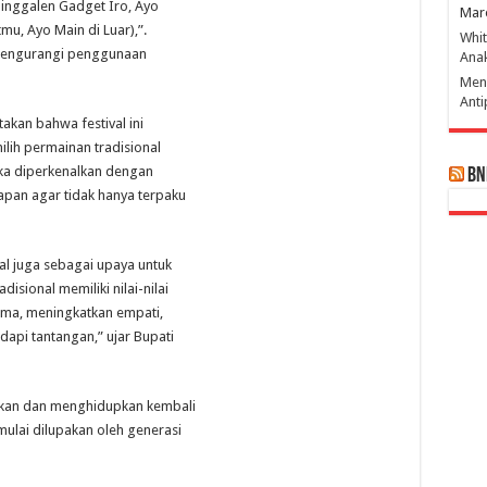
Tinggalen Gadget Iro, Ayo
Mar
, Ayo Main di Luar),”.
Whi
k mengurangi penggunaan
Ana
Men
Ant
akan bahwa festival ini
lih permainan tradisional
ka diperkenalkan dengan
BN
apan agar tidak hanya terpaku
al juga sebagai upaya untuk
sional memiliki nilai-nilai
ama, meningkatkan empati,
api tantangan,” ujar Bupati
ikan dan menghidupkan kembali
ulai dilupakan oleh generasi