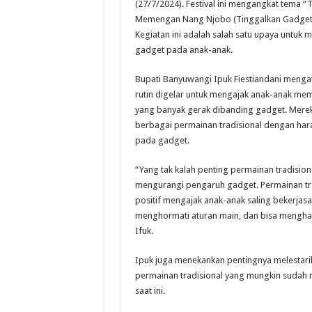
(27/7/2024). Festival ini mengangkat tema “
Memengan Nang Njobo (Tinggalkan Gadgetmu
Kegiatan ini adalah salah satu upaya untu
gadget pada anak-anak.
Bupati Banyuwangi Ipuk Fiestiandani mengat
rutin digelar untuk mengajak anak-anak memi
yang banyak gerak dibanding gadget. Mere
berbagai permainan tradisional dengan har
pada gadget.
“Yang tak kalah penting permainan tradision
mengurangi pengaruh gadget. Permainan tradi
positif mengajak anak-anak saling bekerjas
menghormati aturan main, dan bisa menghad
Ifuk.
Ipuk juga menekankan pentingnya melestar
permainan tradisional yang mungkin sudah m
saat ini.