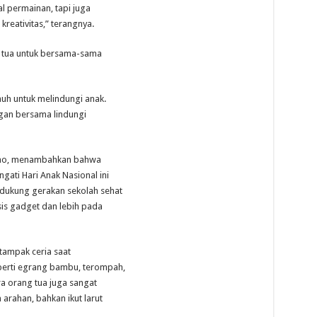
l permainan, tapi juga
kreativitas,” terangnya.
 tua untuk bersama-sama
nuh untuk melindungi anak.
gan bersama lindungi
atno, menambahkan bahwa
gati Hari Anak Nasional ini
dukung gerakan sekolah sehat
s gadget dan lebih pada
 tampak ceria saat
perti egrang bambu, terompah,
ra orang tua juga sangat
rahan, bahkan ikut larut