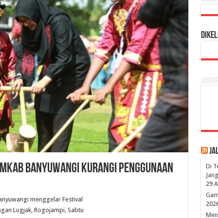
Dikel
Ja
emkab Banyuwangi Kurangi Penggunaan
Di T
Jang
29 A
Game
anyuwangi menggelar Festival
202
gan Lugjak, Rogojampi, Sabtu
Mena