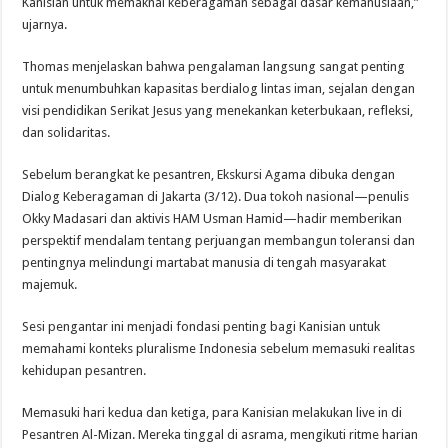
Kanisian untuk memaknai keberagaman sebagai dasar kemanusiaan,”
ujarnya.
Thomas menjelaskan bahwa pengalaman langsung sangat penting
untuk menumbuhkan kapasitas berdialog lintas iman, sejalan dengan
visi pendidikan Serikat Jesus yang menekankan keterbukaan, refleksi,
dan solidaritas.
Sebelum berangkat ke pesantren, Ekskursi Agama dibuka dengan
Dialog Keberagaman di Jakarta (3/12). Dua tokoh nasional—penulis
Okky Madasari dan aktivis HAM Usman Hamid—hadir memberikan
perspektif mendalam tentang perjuangan membangun toleransi dan
pentingnya melindungi martabat manusia di tengah masyarakat
majemuk.
Sesi pengantar ini menjadi fondasi penting bagi Kanisian untuk
memahami konteks pluralisme Indonesia sebelum memasuki realitas
kehidupan pesantren.
Memasuki hari kedua dan ketiga, para Kanisian melakukan live in di
Pesantren Al-Mizan. Mereka tinggal di asrama, mengikuti ritme harian