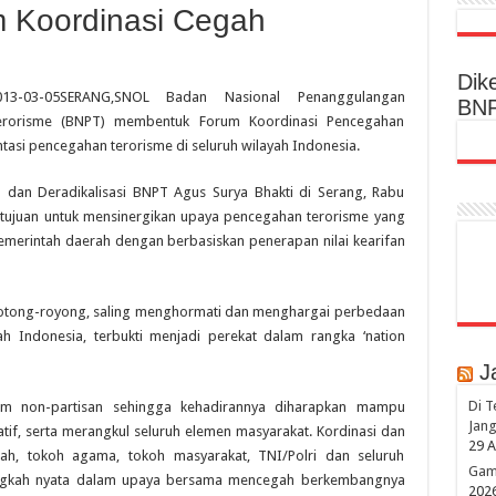
 Koordinasi Cegah
Dik
013-03-05
SERANG,SNOL Badan Nasional Penanggulangan
BN
erorisme (BNPT) membentuk Forum Koordinasi Pencegahan
asi pencegahan terorisme di seluruh wilayah Indonesia.
 dan Deradikalisasi BNPT Agus Surya Bhakti di Serang, Rabu
tujuan untuk mensinergikan upaya pencegahan terorisme yang
emerintah daerah dengan berbasiskan penerapan nilai kearifan
a, gotong-royong, saling menghormati dan menghargai perbedaan
h Indonesia, terbukti menjadi perekat dalam rangka ‘nation
J
Di T
m non-partisan sehingga kehadirannya diharapkan mampu
Jang
atif, serta merangkul seluruh elemen masyarakat. Kordinasi dan
29 A
rah, tokoh agama, tokoh masyarakat, TNI/Polri dan seluruh
Game
angkah nyata dalam upaya bersama mencegah berkembangnya
202