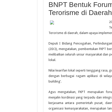
BNPT Bentuk Forum
Terorisme di Daerah
2
T
Terorisme di daerah, dalam upaya implement
Deputi I Bidang Pencegahan, Perlindungan
(20/2), mengatakan, pembentukan FKPT ber
melibatkan seluruh unsur masyarakat dan p
lokal.
Nilai kearifan lokal seperti tenggang ras
dengan berbagai ragam aplikasi di wilaya
building’.
Agus mengatakan, FKPT merupakan foru
menjalin kordinasi yang terpadu dan integr
kerjasama antara pemerintah pusat, dae
organisasi kemasyarakatan, merupakan l