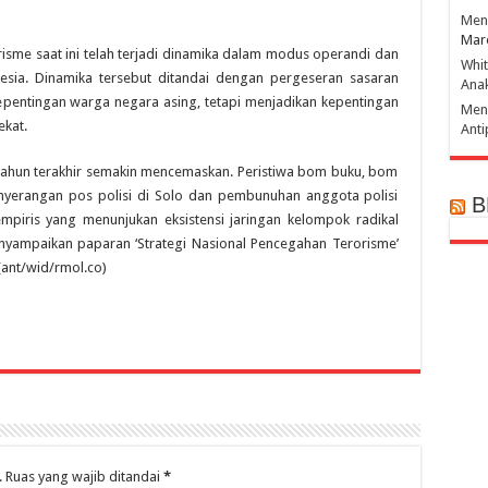
Mena
Mar
sme saat ini telah terjadi dinamika dalam modus operandi dan
Whi
esia. Dinamika tersebut ditandai dengan pergeseran sasaran
Ana
epentingan warga negara asing, tetapi menjadikan kepentingan
Men
ekat.
Ant
tahun terakhir semakin mencemaskan. Peristiwa bom buku, bom
enyerangan pos polisi di Solo dan pembunuhan anggota polisi
B
mpiris yang menunjukan eksistensi jaringan kelompok radikal
enyampaikan paparan ‘Strategi Nasional Pencegahan Terorisme’
(ant/wid/rmol.co)
.
Ruas yang wajib ditandai
*