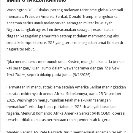
Washington DC – Eskalasi perang melawan terorisme global kembali
memanas. Presiden Amerika Serikat, Donald Trump, mengeluarkan
ancaman serius untuk melancarkan serangan militer ke wilayah
Nigeria. Langkah agresif ini diwacanakan sebagai respons atas
dugaan kegagalan pemerintah setempat dalam membendung aksi
brutal kelompok teroris ISIS yang terus menargetkan umat Kristen di
negara tersebut.
“Jika mereka terus membunuh umat Kristen, mungkin akan ada berkali-
kali serangan,” ujar Trump dalam wawancaranya dengan
The New
York Times
, seperti dikutip pada Jumat (9/1/2026).
Pernyataan ini mencuat tak lama setelah Amerika Serikat meningkatkan
aktivitas militernya di benua Afrika. Sebelumnya, pada 25 Desember
2025, Washington mengumumkan telah melakukan “serangan
mematikan” terhadap basis pertahanan ISIS di wilayah barat laut
Nigeria. Menurut Komando Afrika Amerika Serikat (AFRICOM), operasi
tersebut dilakukan atas permintaan resmi pemerintah Nigeria.
Menteri Perang AS, Pete Hegseth, turut memperkuat ancaman tersebut