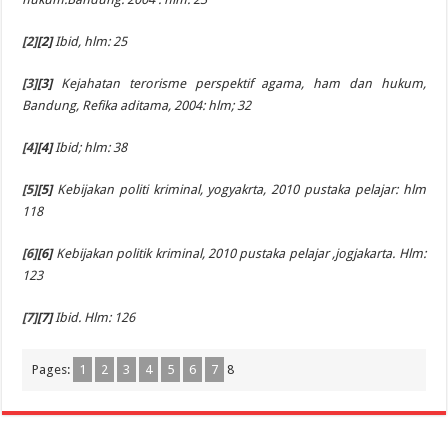
[2]
[2]
Ibid, hlm: 25
[3]
[3]
Kejahatan terorisme perspektif agama, ham dan hukum,
Bandung, Refika aditama, 2004: hlm; 32
[4]
[4]
Ibid; hlm: 38
[5]
[5]
Kebijakan politi kriminal, yogyakrta, 2010 pustaka pelajar: hlm
118
[6]
[6]
Kebijakan politik kriminal, 2010 pustaka pelajar ,jogjakarta. Hlm:
123
[7]
[7]
Ibid. Hlm: 126
Pages:
1
2
3
4
5
6
7
8